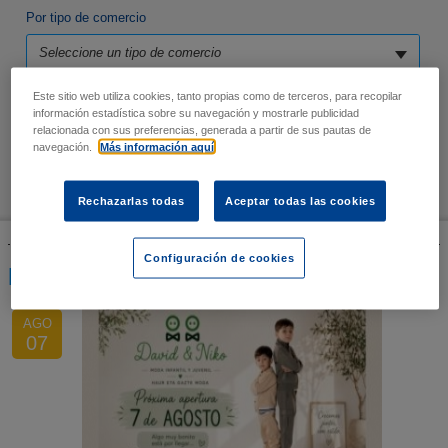
Por tipo de comercio
Seleccione un tipo de comercio
Este sitio web utiliza cookies, tanto propias como de terceros, para recopilar
Por tienda
información estadística sobre su navegación y mostrarle publicidad
relacionada con sus preferencias, generada a partir de sus pautas de
Seleccione un establecimiento
navegación.
Más información aquí
Rechazarlas todas
Aceptar todas las cookies
Configuración de cookies
NOTICIAS
AGO
07