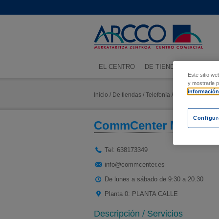
EL CENTRO
DE TIENDAS
SORTEO
Este sitio we
y mostrarle 
información
Inicio / De tiendas / Telefonía / CommCenter Mo
Configur
CommCenter Movistar
Tel: 638173349
info@commcenter.es
De lunes a sábado de 9:30 a 20.30
Planta 0:
PLANTA CALLE
Descripción / Servicios