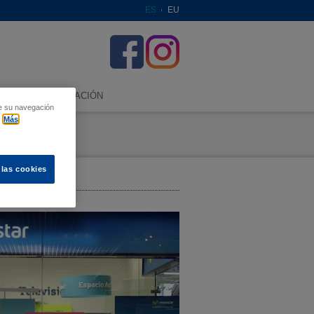
ES
EU
SOLICITA INFORMACIÓN
re su navegación
Más
 las cookies