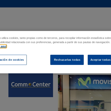
S / PROMOCIONES
PON TU NEGOCIO
NOTICIAS
CONTACTO / 
b utiliza cookies, tanto propias como de terceros, para recopilar información estadística sob
publicidad relacionada con sus preferencias, generada a partir de sus pautas de navegación.
 aquí
vistar
ación de cookies
Rechazarlas todas
Aceptar todas
› Planta 0:
PLANTA CALLE
‹