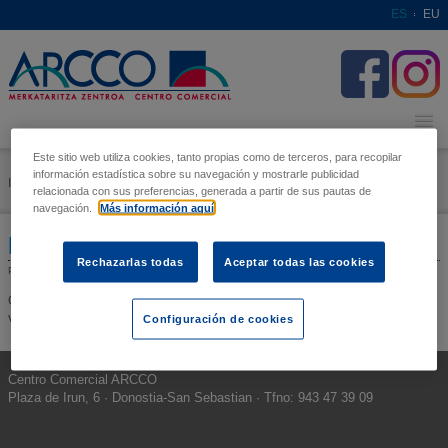
ES
EU
Este sitio web utiliza cookies, tanto propias como de terceros, para recopilar
información estadística sobre su navegación y mostrarle publicidad
Inicio / Noticias / PINTACARAS INFANTIL
relacionada con sus preferencias, generada a partir de sus pautas de
navegación.
Más información aquí
PINTACARAS INFANTIL
Rechazarlas todas
Aceptar todas las cookies
PUBLICADO EL 31 DE OCTUBRE, 2025.
Quieres un maquillaje terrorífico? Acércate a Arcco Amara el próximo
Configuración de cookies
VIERNES a las 17:30h y disfruta de Halloween!!
Centro Comercial ARCCO
Plaza de Irun, 6 · Donostia-San Sebastian · Tfno: 943 47 39 09